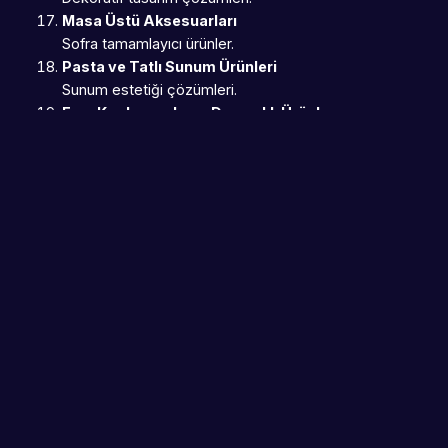
Masa Üstü Aksesuarları
Sofra tamamlayıcı ürünler.
Pasta ve Tatlı Sunum Ürünleri
Sunum estetiği çözümleri.
Fırın Kapları ve Isıya Dayanıklı Ürünler
Pişirme ve servis çözümleri.
Çocuk Sofra Ürünleri
Güvenli ve renkli tasarımlar.
Kamp ve Outdoor Sofra Ürünleri
Taşınabilir çözümler.
Profesyonel Servis Ürünleri
Otel ve restoran çözümleri.
Özel Tasarım Züccaciye Ürünleri
Butik koleksiyonlar.
Sürdürülebilir Züccaciye Ürünleri
Çevre dostu üretimler.
Hediyelik Züccaciye Ürünleri
Dekoratif hediye çözümleri.
Akıllı Mutfak Ürünleri