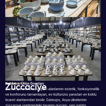
Züccaciye
GATEXPO
Katılımcı Ürün Grupları
Züccaciye sektörü; yaşam alanlarının estetik, fonksiyonellik
ve konforunu tamamlayan, ev kültürünü yansıtan en köklü
ticaret alanlarından biridir. Gatexpo, Asya ülkelerinin
züccaciye üretimindeki tasarım gücünü, seri üretim