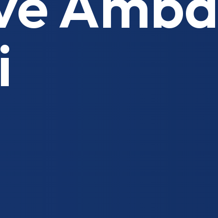
 ve Amba
i