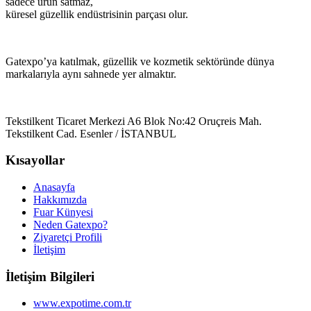
sadece ürün satmaz,
küresel güzellik endüstrisinin parçası olur.
Gatexpo’ya katılmak, güzellik ve kozmetik sektöründe dünya
markalarıyla aynı sahnede yer almaktır.
Tekstilkent Ticaret Merkezi A6 Blok No:42 Oruçreis Mah.
Tekstilkent Cad. Esenler / İSTANBUL
Kısayollar
Anasayfa
Hakkımızda
Fuar Künyesi
Neden Gatexpo?
Ziyaretçi Profili
İletişim
İletişim Bilgileri
www.expotime.com.tr