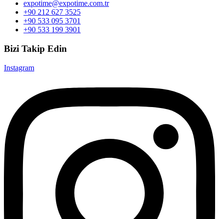
expotime@expotime.com.tr
+90 212 627 3525
+90 533 095 3701
+90 533 199 3901
Bizi Takip Edin
Instagram