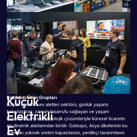
Küçük
GATEXPO
Katılımcı Ürün Grupları
Küçük elektrikli ev aletleri sektörü; günlük yaşamı
Elektrikli
kolaylaştıran, zaman tasarrufu sağlayan ve yaşam
konforunu artıran teknolojik çözümleriyle küresel ticaretin
Ev
en dinamik alanlarından biridir. Gatexpo, Asya ülkelerinin bu
alandaki yüksek üretim kapasitesini, yenilikçi tasarımlarını