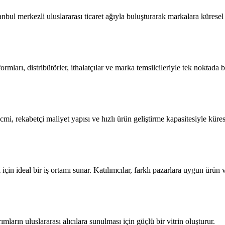
anbul merkezli uluslararası ticaret ağıyla buluşturarak markalara küresel
formları, distribütörler, ithalatçılar ve marka temsilcileriyle tek noktada 
cmi, rekabetçi maliyet yapısı ve hızlı ürün geliştirme kapasitesiyle kür
çin ideal bir iş ortamı sunar. Katılımcılar, farklı pazarlara uygun ürün
mların uluslararası alıcılara sunulması için güçlü bir vitrin oluşturur.