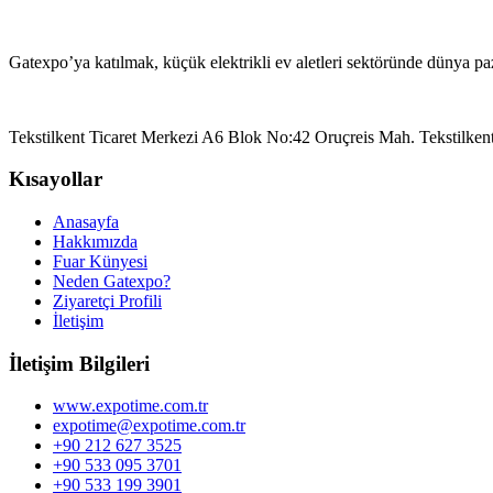
Gatexpo’ya katılmak, küçük elektrikli ev aletleri sektöründe dünya paz
Tekstilkent Ticaret Merkezi A6 Blok No:42 Oruçreis Mah. Tekstilk
Kısayollar
Anasayfa
Hakkımızda
Fuar Künyesi
Neden Gatexpo?
Ziyaretçi Profili
İletişim
İletişim Bilgileri
www.expotime.com.tr
expotime@expotime.com.tr
+90 212 627 3525
+90 533 095 3701
+90 533 199 3901