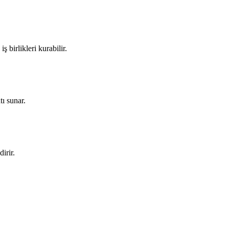
 birlikleri kurabilir.
ı sunar.
irir.