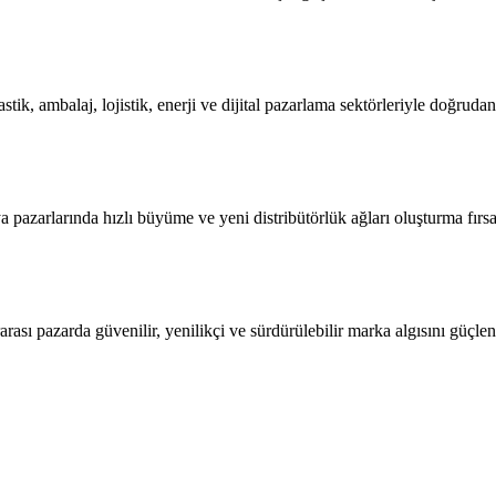
ik, ambalaj, lojistik, enerji ve dijital pazarlama sektörleriyle doğrudan iş
pazarlarında hızlı büyüme ve yeni distribütörlük ağları oluşturma fırsat
rası pazarda güvenilir, yenilikçi ve sürdürülebilir marka algısını güçlend