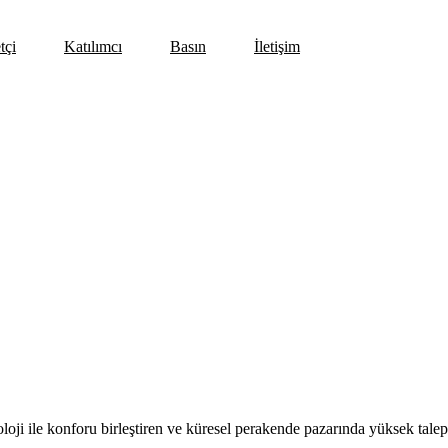
tçi
Katılımcı
Basın
İletişim
loji ile konforu birleştiren ve küresel perakende pazarında yüksek talep gö