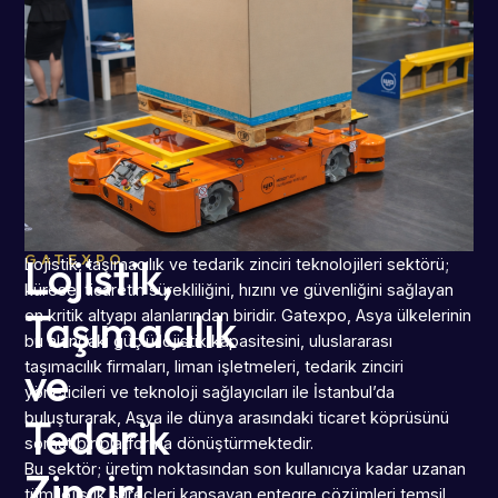
GATEXPO
Lojistik,
Lojistik, taşımacılık ve tedarik zinciri teknolojileri sektörü;
küresel ticaretin sürekliliğini, hızını ve güvenliğini sağlayan
Taşımacılık
en kritik altyapı alanlarından biridir. Gatexpo, Asya ülkelerinin
bu alandaki güçlü lojistik kapasitesini, uluslararası
ve
taşımacılık firmaları, liman işletmeleri, tedarik zinciri
yöneticileri ve teknoloji sağlayıcıları ile İstanbul’da
buluşturarak, Asya ile dünya arasındaki ticaret köprüsünü
Tedarik
somut bir platforma dönüştürmektedir.
Bu sektör; üretim noktasından son kullanıcıya kadar uzanan
Zinciri
tüm lojistik süreçleri kapsayan entegre çözümleri temsil